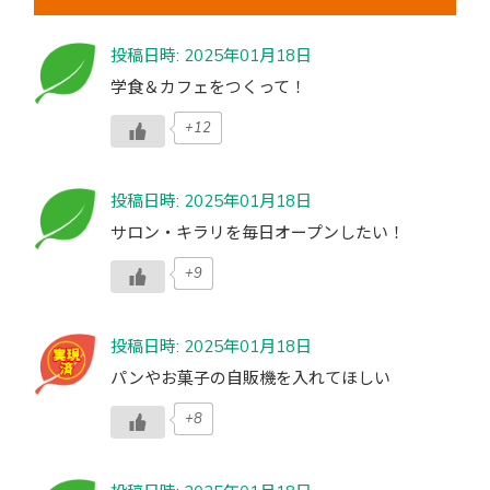
投稿日時: 2025年01月18日
学食＆カフェをつくって！
+12
投稿日時: 2025年01月18日
サロン・キラリを毎日オープンしたい！
+9
投稿日時: 2025年01月18日
パンやお菓子の自販機を入れてほしい
+8