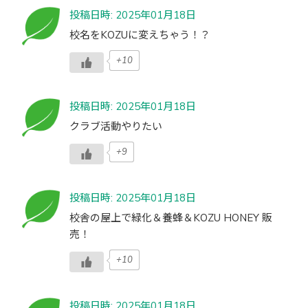
投稿日時: 2025年01月18日
校名をKOZUに変えちゃう！？
+10
投稿日時: 2025年01月18日
クラブ活動やりたい
+9
投稿日時: 2025年01月18日
校舎の屋上で緑化＆養蜂＆KOZU HONEY 販
売！
+10
投稿日時: 2025年01月18日