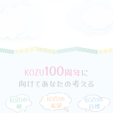
100
KOZU
周年
に
向けてあなたの考える
KOZUの
KOZUの
KOZUの
夢
目標
希望