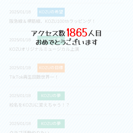
2025/01/18
KOZUの希望
阪急線＆堺筋線、KOZU100thラッピング！
1865
アクセス数
人目
おめでとうございます
2025/01/18
KOZUの夢
KOZUオリジナルミュージカル上演
2025/01/18
KOZUの目標
TikTok再生回数世界一！
2025/01/18
KOZUの夢
校名をKOZUに変えちゃう！？
2025/01/18
KOZUの夢
クラブ活動やりたい