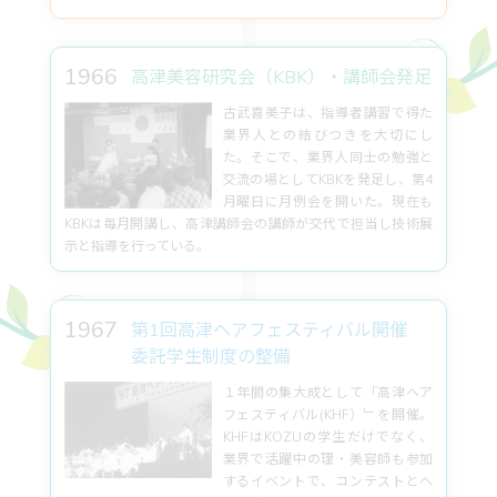
1966
高津美容研究会（KBK）・講師会発足
古武喜美子は、指導者講習で得た
業界人との結びつきを大切にし
た。そこで、業界人同士の勉強と
交流の場としてKBKを発足し、第4
月曜日に月例会を開いた。現在も
KBKは毎月開講し、高津講師会の講師が交代で担当し技術展
示と指導を行っている。
1967
第1回高津ヘアフェスティバル開催
委託学生制度の整備
１年間の集大成として「高津ヘア
フェスティバル(KHF）﹂を開催。
KHFはKOZUの学生だけでなく、
業界で活躍中の理・美容師も参加
するイベントで、コンテストとヘ