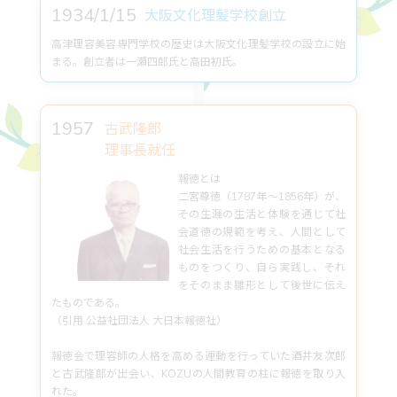
1934/1/15
大阪文化理髪学校創立
高津理容美容専門学校の歴史は大阪文化理髪学校の設立に始
まる。創立者は一瀬四郎氏と高田初氏。
1957
古武隆郎
理事長就任
報徳とは
二宮尊徳（1787年〜1856年）が、
その生涯の生活と体験を通じて社
会道徳の規範を考え、人間として
社会生活を行うための基本となる
ものをつくり、自ら実践し、それ
をそのまま雛形として後世に伝え
たものである。
（引用 公益社団法人 大日本報徳社）
報徳会で理容師の人格を高める運動を行っていた酒井友次郎
と古武隆郎が出会い、KOZUの人間教育の柱に報徳を取り入
れた。