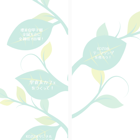
理美容甲子園
全国大会に
全種目で出場！
KOZUの
テーマソング
を作ろう！
学食＆カフェ
をつくって！
KOZUオリジナル